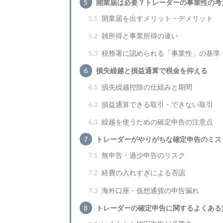
5
開業届は必要？トレーダーの事業性の考
5.1
開業届を出すメリット・デメリット
5.2
雑所得と事業所得の違い
5.3
税務署に認められる「事業性」の基準
6
損失繰越と損益通算で税金を抑える
6.1
損失繰越控除の仕組みと期間
6.2
損益通算できる取引・できない取引
6.3
繰越を使うための確定申告の注意点
7
トレーダーがやりがちな確定申告のミス
7.1
無申告・過少申告のリスク
7.2
経費の入れすぎによる否認
7.3
海外口座・仮想通貨の申告漏れ
8
トレーダーの確定申告に関するよくある