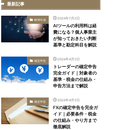
最新記事
2026年7月2日
帳簿作成
AIツールの利用料は経
費になる？個人事業主
が知っておきたい判断
基準と勘定科目を解説
2026年4月5日
確定申告
トレーダーの確定申告
完全ガイド｜対象者の
基準・税金の仕組み・
申告方法まで解説
2026年4月5日
確定申告
FXの確定申告を完全ガ
イド｜必要条件・税金
の仕組み・やり方まで
徹底解説