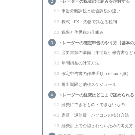
2
トレーダーの税金の仕組みを理解する
2.1
申告分離課税と総合課税の違い
2.2
株式・FX・先物で異なる税制
2.3
税率と住民税の仕組み
3
トレーダーの確定申告のやり方【基本の
3.1
必要書類の準備（年間取引報告書など
3.2
年間損益の計算方法
3.3
確定申告書の作成手順（e-Tax・紙）
3.4
提出期限と納税スケジュール
4
トレーダーの経費はどこまで認められる
4.1
経費にできるもの・できないもの
4.2
家賃・通信費・パソコンの按分方法
4.3
経費計上で否認されないための考え方