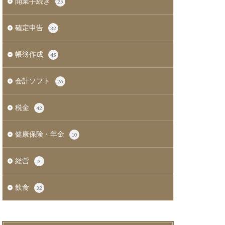
開業手続き
25
確定申告
32
帳簿作成
45
会計ソフト
26
税金
42
健康保険・年金
10
経営
3
飲食
32