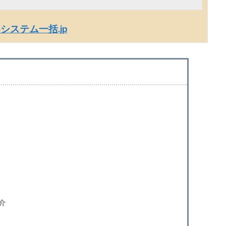
Sシステム一括.jp
介