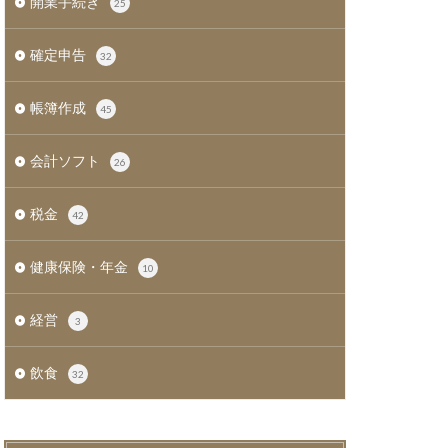
開業手続き
25
確定申告
32
帳簿作成
45
会計ソフト
26
税金
42
健康保険・年金
10
経営
3
飲食
32