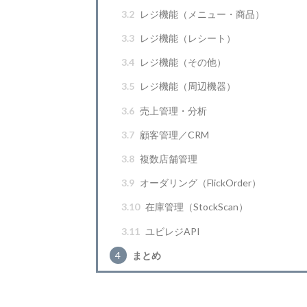
3.2
レジ機能（メニュー・商品）
3.3
レジ機能（レシート）
3.4
レジ機能（その他）
3.5
レジ機能（周辺機器）
3.6
売上管理・分析
3.7
顧客管理／CRM
3.8
複数店舗管理
3.9
オーダリング（FlickOrder）
3.10
在庫管理（StockScan）
3.11
ユビレジAPI
4
まとめ