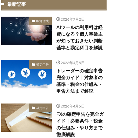
最新記事
2026年7月2日
帳簿作成
AIツールの利用料は経
費になる？個人事業主
が知っておきたい判断
基準と勘定科目を解説
2026年4月5日
確定申告
トレーダーの確定申告
完全ガイド｜対象者の
基準・税金の仕組み・
申告方法まで解説
2026年4月5日
確定申告
FXの確定申告を完全ガ
イド｜必要条件・税金
の仕組み・やり方まで
徹底解説