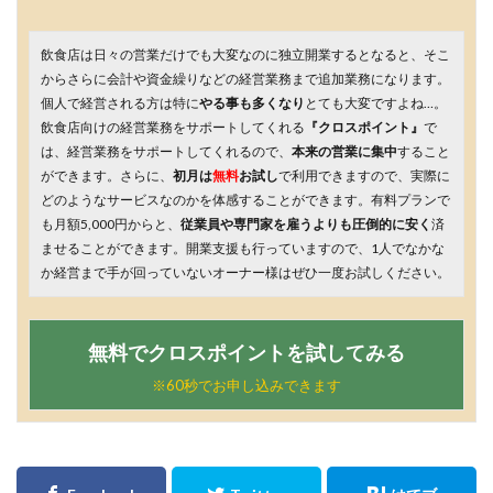
飲食店は日々の営業だけでも大変なのに独立開業するとなると、そこ
からさらに会計や資金繰りなどの経営業務まで追加業務になります。
個人で経営される方は特に
やる事も多くなり
とても大変ですよね…。
飲食店向けの経営業務をサポートしてくれる
『クロスポイント』
で
は、経営業務をサポートしてくれるので、
本来の営業に集中
すること
ができます。さらに、
初月は
無料
お試し
で利用できますので、実際に
どのようなサービスなのかを体感することができます。有料プランで
も月額5,000円からと、
従業員や専門家を雇うよりも圧倒的に安く
済
ませることができます。開業支援も行っていますので、1人でなかな
か経営まで手が回っていないオーナー様はぜひ一度お試しください。
無料でクロスポイントを試してみる
※60秒でお申し込みできます