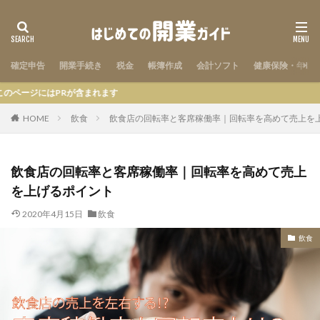
確定申告
開業手続き
税金
帳簿作成
会計ソフト
健康保険・年金
はPRが含まれます
HOME
飲食
飲食店の回転率と客席稼働率｜回転率を高めて売上を
飲食店の回転率と客席稼働率｜回転率を高めて売上
を上げるポイント
2020年4月15日
飲食
飲食