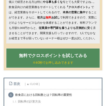
個人で経営される方は特に
やる事も多くなり
とても大変ですよね…。
飲食店向けの経営業務をサポートしてくれる
『クロスポイント』
で
は、経営業務をサポートしてくれるので、
本来の営業に集中
すること
ができます。さらに、
初月は
無料
お試し
で利用できますので、実際に
どのようなサービスなのかを体感することができます。有料プランで
も月額5,000円からと、
従業員や専門家を雇うよりも圧倒的に安く
済
ませることができます。開業支援も行っていますので、1人でなかな
か経営まで手が回っていないオーナー様はぜひ一度お試しください。
無料でクロスポイントを試してみる
※60秒でお申し込みできます
目次
1
飲食店における回転数とは？回転率の重要性
1.1
回転率の計算方法