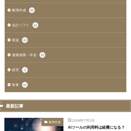
帳簿作成
45
会計ソフト
26
税金
42
健康保険・年金
10
経営
3
飲食
32
最新記事
2026年7月2日
帳簿作成
AIツールの利用料は経費になる？