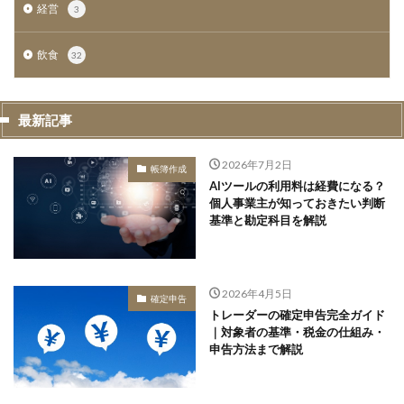
経営
3
飲食
32
最新記事
2026年7月2日
帳簿作成
AIツールの利用料は経費になる？
個人事業主が知っておきたい判断
基準と勘定科目を解説
2026年4月5日
確定申告
トレーダーの確定申告完全ガイド
｜対象者の基準・税金の仕組み・
申告方法まで解説