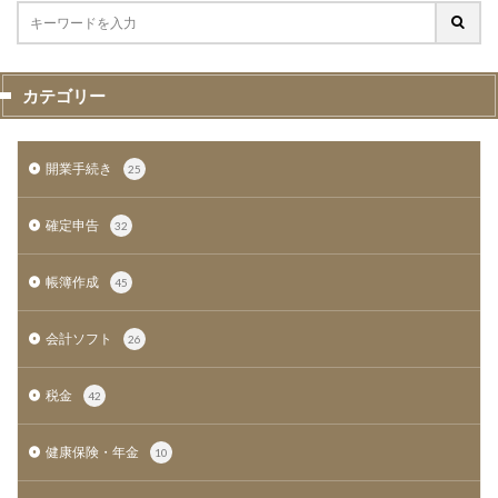
カテゴリー
開業手続き
25
確定申告
32
帳簿作成
45
会計ソフト
26
税金
42
健康保険・年金
10