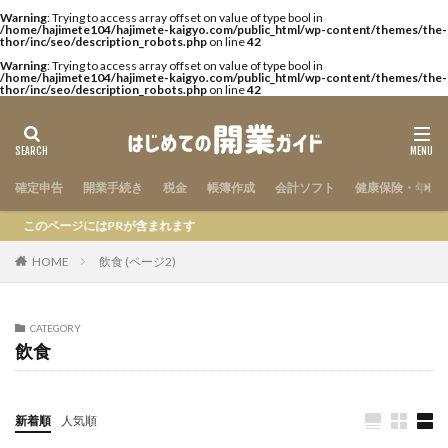
Warning
: Trying to access array offset on value of type bool in
/home/hajimete104/hajimete-kaigyo.com/public_html/wp-content/themes/the-
thor/inc/seo/description_robots.php
on line
42
Warning
: Trying to access array offset on value of type bool in
/home/hajimete104/hajimete-kaigyo.com/public_html/wp-content/themes/the-
thor/inc/seo/description_robots.php
on line
42
確定申告
開業手続き
税金
帳簿作成
会計ソフト
健康保険・年金
このページにはPRが含まれます
HOME
飲食 (ページ2)
CATEGORY
飲食
新着順
人気順