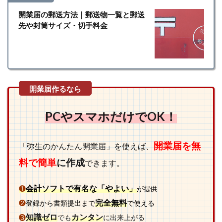
開業届の郵送方法｜郵送物一覧と郵送
先や封筒サイズ・切手料金
PCやスマホだけでOK！
開業届を無
「弥生のかんたん開業届」を使えば、
料で簡単
に作成
できます。
会計ソフトで有名な「やよい」
❶
が提供
完全無料
❷
登録から書類提出まで
で使える
知識ゼロ
カンタン
❸
でも
に出来上がる