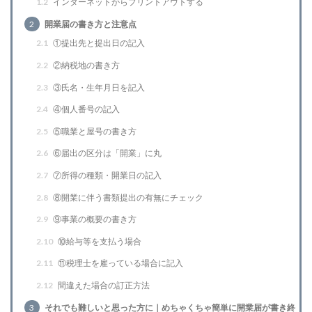
1.2
インターネットからプリントアウトする
2
開業届の書き方と注意点
2.1
①提出先と提出日の記入
2.2
②納税地の書き方
2.3
③氏名・生年月日を記入
2.4
④個人番号の記入
2.5
⑤職業と屋号の書き方
2.6
⑥届出の区分は「開業」に丸
2.7
⑦所得の種類・開業日の記入
2.8
⑧開業に伴う書類提出の有無にチェック
2.9
⑨事業の概要の書き方
2.10
⑩給与等を支払う場合
2.11
⑪税理士を雇っている場合に記入
2.12
間違えた場合の訂正方法
3
それでも難しいと思った方に｜めちゃくちゃ簡単に開業届が書き終