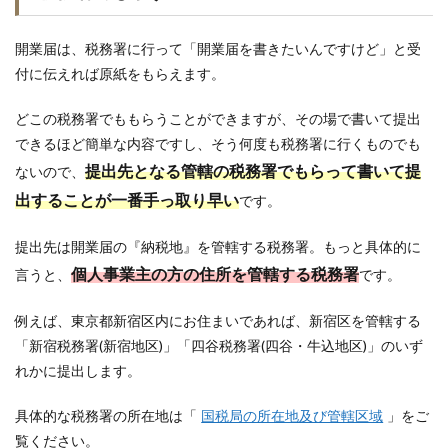
開業届は、税務署に行って「開業届を書きたいんですけど」と受
付に伝えれば原紙をもらえます。
どこの税務署でももらうことができますが、その場で書いて提出
できるほど簡単な内容ですし、そう何度も税務署に行くものでも
提出先となる管轄の税務署でもらって書いて提
ないので、
出することが一番手っ取り早い
です。
提出先は開業届の『納税地』を管轄する税務署。もっと具体的に
個人事業主の方の住所を管轄する税務署
言うと、
です。
例えば、東京都新宿区内にお住まいであれば、新宿区を管轄する
「新宿税務署(新宿地区)」「四谷税務署(四谷・牛込地区)」のいず
れかに提出します。
具体的な税務署の所在地は「
国税局の所在地及び管轄区域
」をご
覧ください。