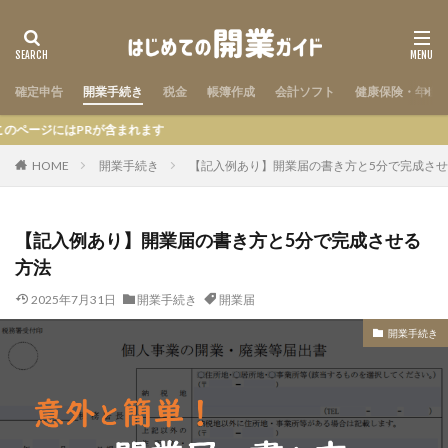
確定申告
開業手続き
税金
帳簿作成
会計ソフト
健康保険・年金
PRが含まれます
HOME
開業手続き
【記入例あり】開業届の書き方と5分で完成さ
【記入例あり】開業届の書き方と5分で完成させる
方法
2025年7月31日
開業手続き
開業届
開業手続き