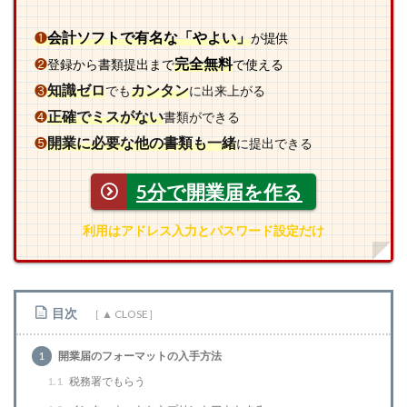
会計ソフトで有名な「やよい」
❶
が提供
完全無料
❷
登録から書類提出まで
で使える
知識ゼロ
カンタン
❸
でも
に出来上がる
正確でミスがない
❹
書類ができる
開業に必要な他の書類も一緒
❺
に提出できる
5分で開業届を作る
利用はアドレス入力とパスワード設定だけ
目次
1
開業届のフォーマットの入手方法
1.1
税務署でもらう