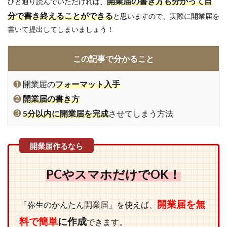
開業届の書き方も分かって自
ひと通り読んでいただければ、
分で書き終えることができる
と思いますので、実際に開業届を
書いて提出してしまいましょう！
この記事で分かること
❶
開業届の
フォーマット入手
❷
開業届の書き方
❸
5分以内に開業届を完成
させてしまう方法
PCやスマホだけでOK！
開業届を無
「弥生のかんたん開業届」を使えば、
料で簡単
に作成
できます。