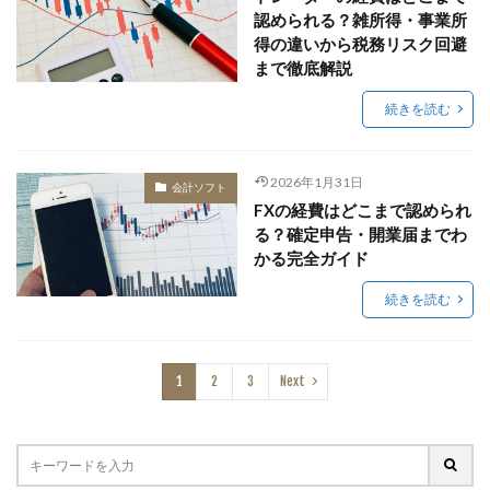
認められる？雑所得・事業所
得の違いから税務リスク回避
まで徹底解説
続きを読む
2026年1月31日
会計ソフト
FXの経費はどこまで認められ
る？確定申告・開業届までわ
かる完全ガイド
続きを読む
1
2
3
Next