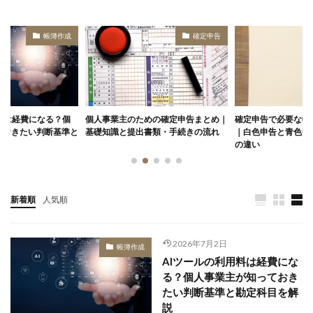
帳簿作成
確定申告
料は経費になる？個
個人事業主のための確定申告まとめ｜
確定申告で必要な帳
ておきたい判断基準と
基礎知識と提出書類・手続きの流れ
｜白色申告と青色申
の違い
新着順
人気順
2026年7月2日
帳簿作成
AIツールの利用料は経費にな
る？個人事業主が知っておき
たい判断基準と勘定科目を解
説