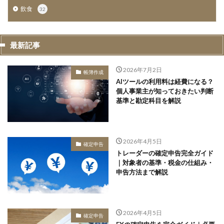
飲食
32
最新記事
2026年7月2日
帳簿作成
AIツールの利用料は経費になる？
個人事業主が知っておきたい判断
基準と勘定科目を解説
2026年4月5日
確定申告
トレーダーの確定申告完全ガイド
｜対象者の基準・税金の仕組み・
申告方法まで解説
2026年4月5日
確定申告