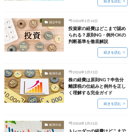
続きを読む
2026年2月16日
確定申告
投資家の経費はどこまで認め
られる？原則NG・例外OKの
判断基準を徹底解説
続きを読む
2026年1月31日
帳簿作成
株の経費は原則NG？申告分
離課税の仕組みと例外を正し
く理解する完全ガイド
続きを読む
2026年1月31日
帳簿作成
トレーダーの経費はどこまで