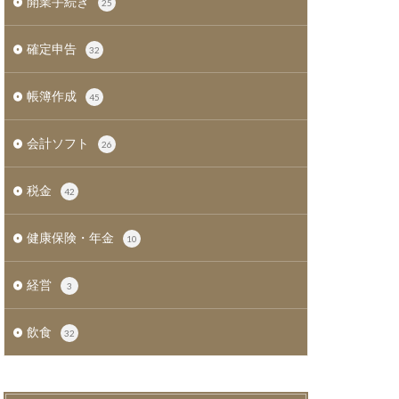
開業手続き
25
確定申告
32
帳簿作成
45
会計ソフト
26
税金
42
健康保険・年金
10
経営
3
飲食
32