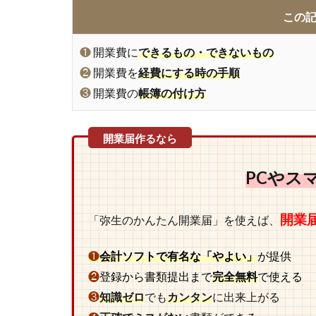
この
❶
開業費に
できるもの・できないもの
❷
開業費を
経費にする時の手順
❸
開業費の
帳簿の付け方
PCやス
開業
「弥生のかんたん開業届」を使えば、
❶
会計ソフトで有名な「やよい」
が提供
❷
登録から書類提出まで
完全無料
で使える
❸
知識ゼロ
でも
カンタン
に出来上がる