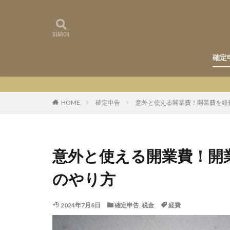
確定
HOME
確定申告
意外と使える開業費！開業費を経
意外と使える開業費！開
のやり方
2024年7月8日
確定申告
,
税金
経費