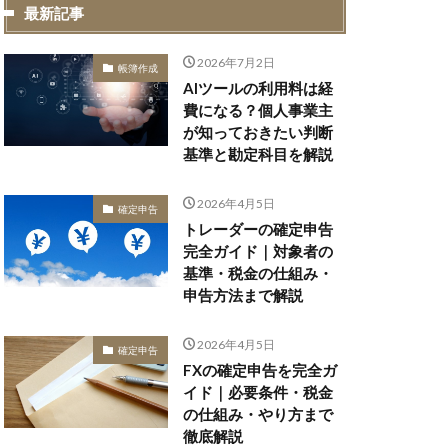
最新記事
2026年7月2日
帳簿作成
AIツールの利用料は経
費になる？個人事業主
が知っておきたい判断
基準と勘定科目を解説
2026年4月5日
確定申告
トレーダーの確定申告
完全ガイド｜対象者の
基準・税金の仕組み・
申告方法まで解説
2026年4月5日
確定申告
FXの確定申告を完全ガ
イド｜必要条件・税金
の仕組み・やり方まで
徹底解説