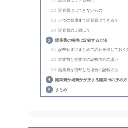
2.2
開業費にはできないもの
2.3
いつの費用まで開業費にできる？
2.4
開業費の上限は？
3
開業費の帳簿に記録する方法
3.1
記帳せずにまとめて詳細を残しておく
3.2
開業前と開業後の記帳内容の違い
3.3
開業費を償却した場合の記帳方法
4
開業費か経費かが決まる開業日の決め方
5
まとめ