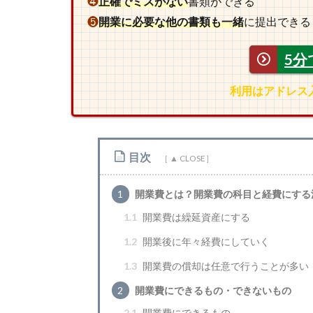
❹
正確でミスがない
書類ができる
❺
開業に必要な他の書類も一緒
に提出できる
5分
利用はアドレス
目次
1
開業費とは？開業費の科目と経費にする
1.1
開業費は繰延資産にする
1.2
開業後に年々経費にしていく
1.3
開業費の償却は任意で行うことが多い
2
開業費にできるもの・できないもの
2.1
開業費にできるもの