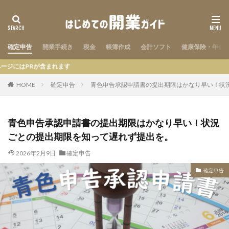
確定申告
開業手続き
税金
帳簿作成
会計ソフト
健康保険・年金
が含まれます
HOME
確定申告
青色申告承認申請書の提出期限はかなり早い！状
青色申告承認申請書の提出期限はかなり早い！状況
ごとの提出期限を知って遅れず提出を。
2026年2月9日
確定申告
確定申告