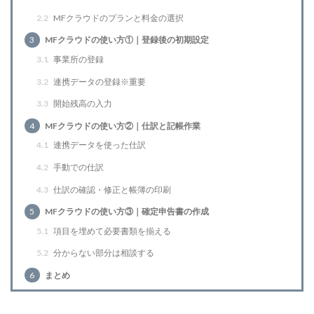
2.2
MFクラウドのプランと料金の選択
3
MFクラウドの使い方①｜登録後の初期設定
3.1
事業所の登録
3.2
連携データの登録※重要
3.3
開始残高の入力
4
MFクラウドの使い方②｜仕訳と記帳作業
4.1
連携データを使った仕訳
4.2
手動での仕訳
4.3
仕訳の確認・修正と帳簿の印刷
5
MFクラウドの使い方③｜確定申告書の作成
5.1
項目を埋めて必要書類を揃える
5.2
分からない部分は相談する
6
まとめ